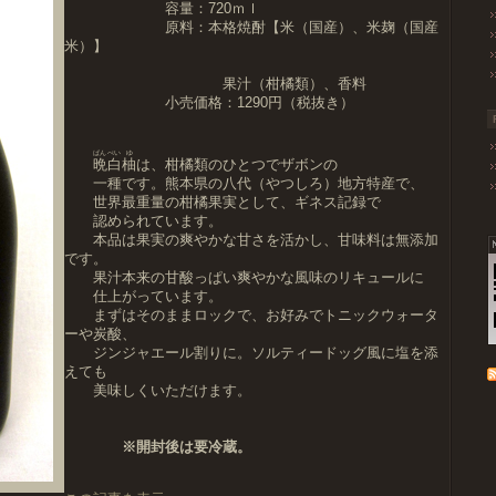
容量：720ｍｌ
原料：本格焼酎【米（国産）、米麹（国産
米）】
果汁（柑橘類）、香料
小売価格：1290円（税抜き）
ばん
ぺい
ゆ
晩
白
柚
は、柑橘類のひとつでザボンの
一種です。熊本県の八代（やつしろ）地方特産で、
世界最重量の柑橘果実として、ギネス記録で
認められています。
本品は果実の爽やかな甘さを活かし、甘味料は無添加
です。
果汁本来の甘酸っぱい爽やかな風味のリキュールに
仕上がっています。
まずはそのままロックで、お好みでトニックウォータ
ーや炭酸、
ジンジャエール割りに。ソルティードッグ風に塩を添
えても
美味しくいただけます。
※開封後は要冷蔵。