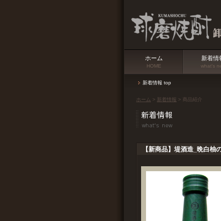
ホーム
新着情
HOME
what's n
新着情報 top
ホーム
>
新着情報
> 商品紹介
【新商品】堤酒造_晩白柚