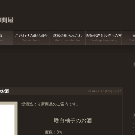
報
こだわりの商品紹介
球磨焼酎あれこれ
酒類免許をお持ちの方
ew
Original brand
the Kuma shochu
Dealings beginning
Sake
のお酒
2014-07-17 (Thu) 16:27
堤酒造より新商品のご案内です。
晩白柚子のお酒
度数：8％