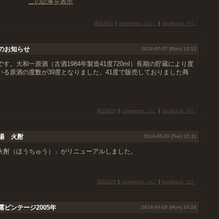
この記事を表示
商品紹介
｜
comments（21）
｜
trackback（0）
のお知らせ
2014-07-07 (Mon) 13:12
す。大和一原酒（古酒1984年製造41度720ml）長期の貯蔵により度
る原酒の度数が39度となりました。41度で販売しておりました商
商品紹介
｜
comments（1）
｜
trackback（0）
場 火酎
2014-05-20 (Tue) 15:11
火酎（ほうちゅう）」がリニューアルしました。
商品紹介
｜
comments（4）
｜
trackback（0）
ビンテージ2005年
2014-04-28 (Mon) 16:24