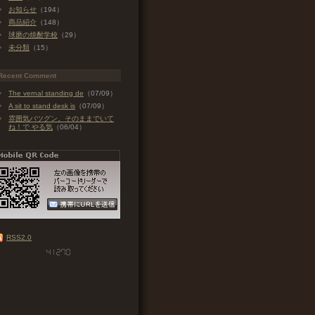
お知らせ
（194）
商品紹介
（148）
球磨の焼酎学校
（29）
未分類
（15）
Recent Comment
The vernal standing de
（07/09）
A sit to stand desk is
（07/09）
雰囲気バツグン。そのままでいて
ね！で やる気
（06/04）
RSS2.0