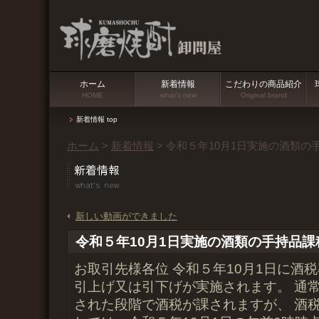
ホーム
新着情報
こだわりの商品紹介
HOME
what's new
Original brand
新着情報 top
ホーム
>
新着情報
> 令和５年10月1日実施の酒類
新しい動画ができました
令和５年10月1日実施の酒類の手持品
お取引先様各位 令和５年10月1日に酒
引上げ又は引下げが実施されます。 通
された段階で酒税が課されますが、 酒