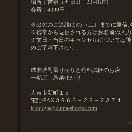
場所：吉泉（五日町 22-4187）
会費：4000円
※出欠のご連絡は3/3（土）までに返信
※携帯から返信される方はお名前の入力
※前日・当日のキャンセルについては後
めご了承下さ(い。
球磨焼酎量り売りと有料試飲のお店
一期屋 鳥越ゆかり
人吉市新町１５
電話/FAX０９６６－２２－２３７４
ichigoya@kuma-shochu.com
球