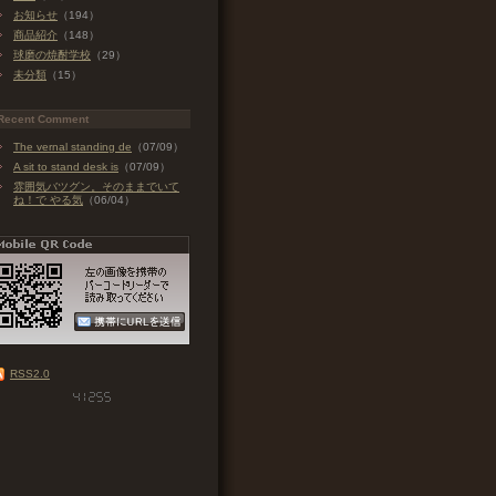
お知らせ
（194）
商品紹介
（148）
球磨の焼酎学校
（29）
未分類
（15）
Recent Comment
The vernal standing de
（07/09）
A sit to stand desk is
（07/09）
雰囲気バツグン。そのままでいて
ね！で やる気
（06/04）
RSS2.0