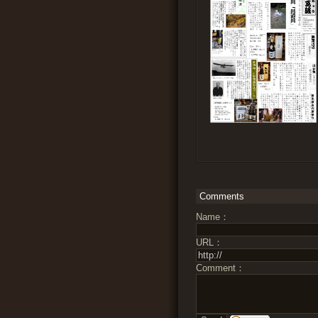
Comments
URLを送信
Name：
URL：
Comment：