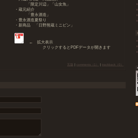
「限定川辺」「山女魚」
・蔵元紹介
「豊永酒造」
・豊永酒造夏祭り
・新商品 「日野熊蔵ミニビン」
← 拡大表示
クリックするとPDFデータが開きます
瓦版
｜
comments（1）
｜
trackback（0）