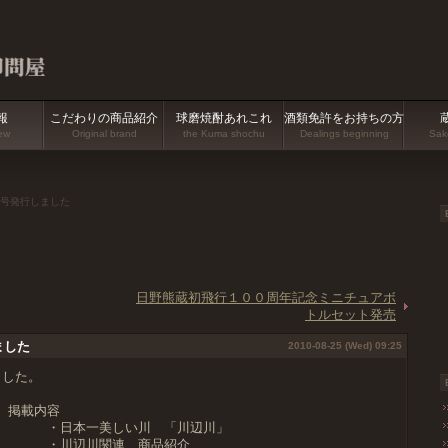
報
こだわりの商品紹介
球磨焼酎あれこれ
酒類免許をお持ちの方
ew
Original brand
the Kuma shochu
Dealings beginning
Sake
8号発行しました
日野熊蔵初飛行１００周年記念ミニチュアボ
トルセット発売
ました
2010-08-25 (Wed) 09:25
ました。
掲載内容
・日本一美しい川 「川辺川」
・川辺川関連 商品紹介